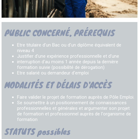
PUBLIC CONCERNÉ, PRÉREQUIS
Etre titulaire d'un Bac ou d'un diplôme équivalent de
niveau 4
Justifier d'une expérience professionnelle et d'une
interruption d'au moins 1 année depuis la dernière
formation suivie (possibilité de dérogation)
Etre salarié ou demandeur d'emploi
MODALITÉS ET DÉLAIS D'ACCÈS
Faire valider le projet de formation auprès de Pôle Emploi.
Se soumettre à un positionnement de connaissances
professionnelles et générales et argumenter son projet
de formation et professionnel auprès de l'organisme de
formation
STATUTS possibles